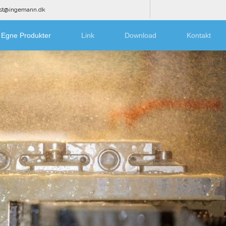
ost@ingemann.dk
Egne Produkter
Link
Download
Kontakt