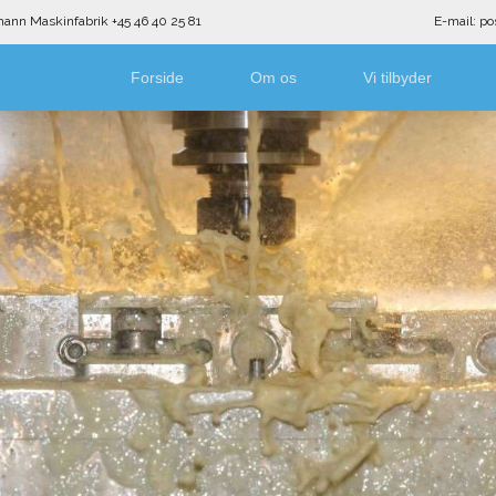
ann Maskinfabrik​ ​+45 46 40 25 81​
E-mail: p
Forside
Om os
Vi tilbyder